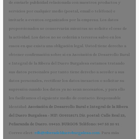
de enviarle publicidad relacionada con nuestros productos y
servicios por cualquier medio (postal, email o teléfono) e
invitarle a eventos organizados por la empresa. Los datos
proporcionados se conservarán mientras no solicite el cese de
la actividad. Los datos no se cederán a terceros salvo en los
casos en que exista una obligación legal. Usted tiene derecho a
obtener confirmación sobre si en Asociación de Desarrollo Rural
e Integral de la Ribera del Duero Burgalesa estamos tratando
sus datos personales por tanto tiene derecho a acceder a sus
datos personales, rectificar los datos inexactos o solicitar su
supresión cuando los datos ya no sean necesarios, y para ello
les facilitamos el siguiente medio de contacto: Responsable
Identidad:
Asociación de Desarrollo Rural e Integral de la Ribera
del Duero Burgalesa - NIF: G09318171 Dir. postal: Calle Real 23,
Peñaranda de Duero. 09410. BURGOS Teléfono: 947 55 20 91
Correo elect:
rdb@riberadeldueroburgalesa.com.
Para más