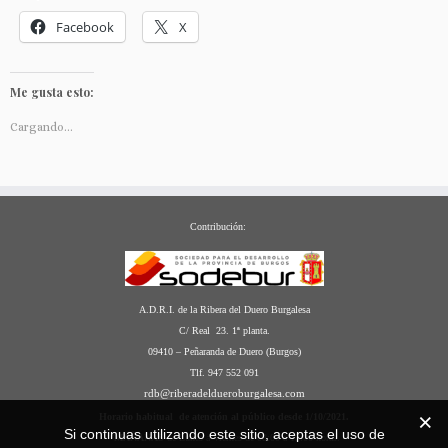
Facebook
X
Me gusta esto:
Cargando...
Contribución:
A.D.R.I. de la Ribera del Duero Burgalesa
C/ Real 23. 1ª planta.
09410 – Peñaranda de Duero (Burgos)
Tlf. 947 552 091
rdb@riberadeldueroburgalesa.com
Horario habitual de atención al público desde 1/10/2021.
Si continuas utilizando este sitio, aceptas el uso de
*
MAÑANAS
de Lunes a Viernes de 08:00 a 15:00 horas.