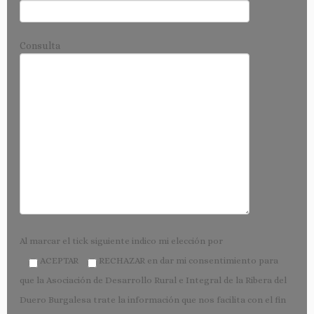
Consulta
Al marcar el tick siguiente indico mi elección por
ACEPTAR
RECHAZAR
en dar mi consentimiento para
que la Asociación de Desarrollo Rural e Integral de la Ribera del
Duero Burgalesa trate la información que nos facilita con el fin