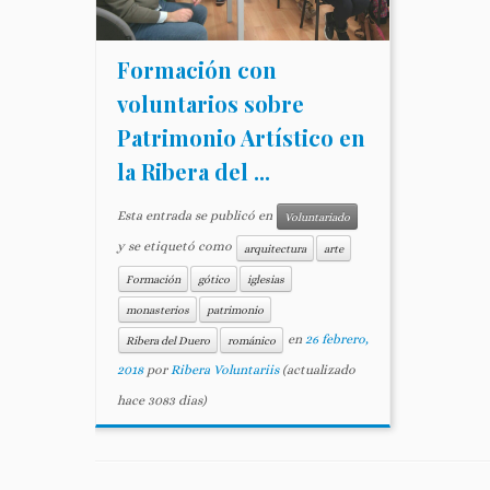
Formación con
voluntarios sobre
Patrimonio Artístico en
la Ribera del ...
Esta entrada se publicó en
Voluntariado
y se etiquetó como
arquitectura
arte
Formación
gótico
iglesias
monasterios
patrimonio
en
26 febrero,
Ribera del Duero
románico
2018
por
Ribera Voluntariis
(actualizado
hace 3083 dias)