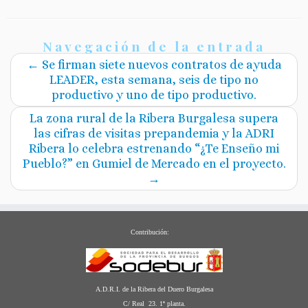
Navegación de la entrada
←
Se firman siete nuevos contratos de ayuda
LEADER, esta semana, seis de tipo no
productivo y uno de tipo productivo.
La zona rural de la Ribera Burgalesa supera
las cifras de visitas prepandemia y la ADRI
Ribera lo celebra estrenando “¿Te Enseño mi
Pueblo?” en Gumiel de Mercado en el proyecto.
→
Contribución:
A.D.R.I. de la Ribera del Duero Burgalesa
C/ Real 23. 1ª planta.