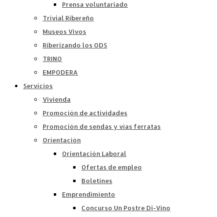
Prensa voluntariado
Trivial Ribereño
Museos Vivos
Riberizando los ODS
TRINO
EMPODERA
Servicios
Vivienda
Promoción de actividades
Promoción de sendas y vías ferratas
Orientación
Orientación Laboral
Ofertas de empleo
Boletines
Emprendimiento
Concurso Un Postre Di-Vino