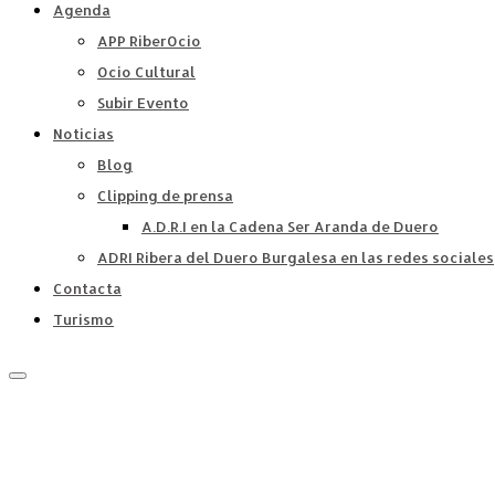
Agenda
APP RiberOcio
Ocio Cultural
Subir Evento
Noticias
Blog
Clipping de prensa
A.D.R.I en la Cadena Ser Aranda de Duero
ADRI Ribera del Duero Burgalesa en las redes sociales
Contacta
Turismo