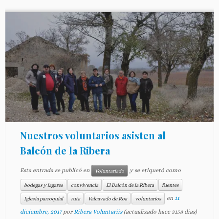
Nuestros voluntarios asisten al
Balcón de la Ribera
Esta entrada se publicó en
y se etiquetó como
Voluntariado
bodegas y lagares
convivencia
El Balcón de la Ribera
fuentes
en
11
Iglesia parroquial
ruta
Valcavado de Roa
voluntarios
diciembre, 2017
por
Ribera Voluntariis
(actualizado hace 3158 dias)