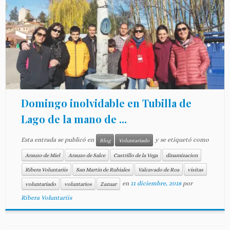
Domingo inolvidable en Tubilla de
Lago de la mano de ...
Esta entrada se publicó en
y se etiquetó como
Blog
Voluntariado
Arauzo de Miel
Arauzo de Salce
Castrillo de la Vega
dinamizacion
Ribera Voluntariis
San Martín de Rubiales
Valcavado de Roa
visitas
en
11 diciembre, 2018
por
voluntariado
voluntarios
Zazuar
Ribera Voluntariis