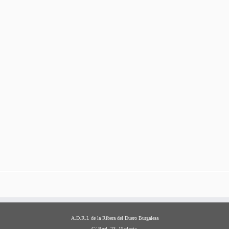
A.D.R.I. de la Ribera del Duero Burgalesa
C/ Real 23. 1ª planta.