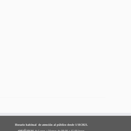
Horario habitual de atención al público desde 1/10/2021.
*
MAÑANAS
de Lunes a Viernes de 08:00 a 15:00 horas.