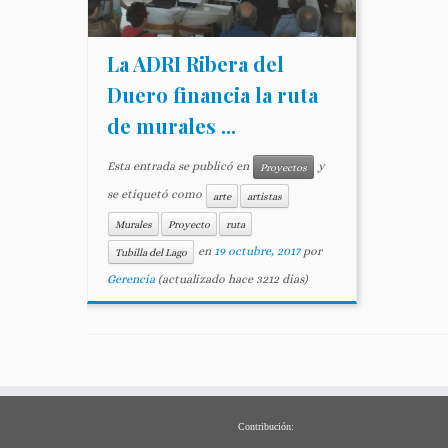
La ADRI Ribera del
Duero financia la ruta
de murales ...
Esta entrada se publicó en
y
Proyectos
se etiquetó como
arte
artistas
Murales
Proyecto
ruta
en
19 octubre, 2017
por
Tubilla del Lago
Gerencia
(actualizado hace 3212 dias)
Contribución: