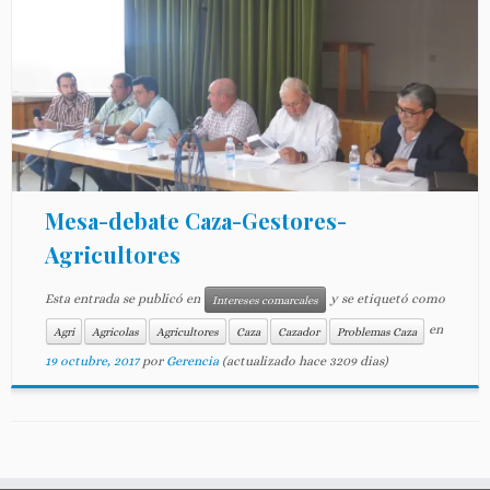
Mesa-debate Caza-Gestores-
Agricultores
Esta entrada se publicó en
y se etiquetó como
Intereses comarcales
en
Agri
Agricolas
Agricultores
Caza
Cazador
Problemas Caza
19 octubre, 2017
por
Gerencia
(actualizado hace 3209 dias)