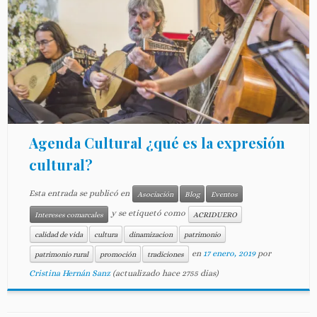
Agenda Cultural ¿qué es la expresión
cultural?
Esta entrada se publicó en
Asociación
Blog
Eventos
y se etiquetó como
Intereses comarcales
ACRIDUERO
calidad de vida
cultura
dinamizacion
patrimonio
en
17 enero, 2019
por
patrimonio rural
promoción
tradiciones
Cristina Hernán Sanz
(actualizado hace 2755 dias)