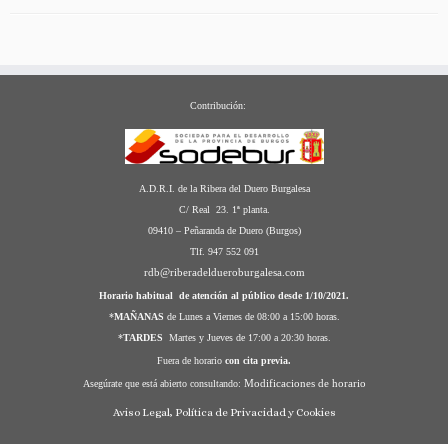
Contribución:
A.D.R.I. de la Ribera del Duero Burgalesa
C/ Real 23. 1ª planta.
09410 – Peñaranda de Duero (Burgos)
Tlf. 947 552 091
rdb@riberadeldueroburgalesa.com
Horario habitual de atención al público desde 1/10/2021.
*
MAÑANAS
de Lunes a Viernes de 08:00 a 15:00 horas.
*
TARDES
Martes y Jueves de 17:00 a 20:30 horas.
Fuera de horario
con cita previa.
Modificaciones de horario
Asegúrate que está abierto consultando:
Aviso Legal, Política de Privacidad y Cookies