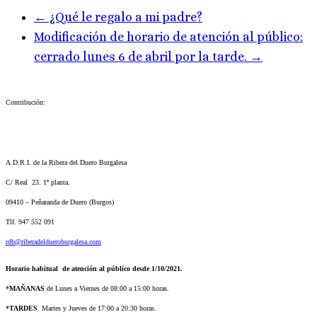
←
¿Qué le regalo a mi padre?
Modificación de horario de atención al público:
cerrado lunes 6 de abril por la tarde.
→
Contribución:
A.D.R.I. de la Ribera del Duero Burgalesa
C/ Real 23. 1ª planta.
09410 – Peñaranda de Duero (Burgos)
Tlf. 947 552 091
rdb@riberadeldueroburgalesa.com
Horario habitual de atención al público desde 1/10/2021.
*
MAÑANAS
de Lunes a Viernes de 08:00 a 15:00 horas.
*
TARDES
Martes y Jueves de 17:00 a 20:30 horas.