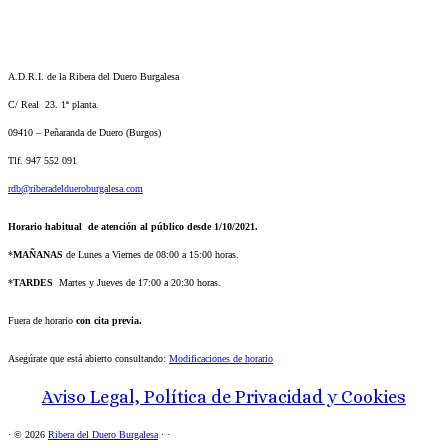
A.D.R.I. de la Ribera del Duero Burgalesa
C/ Real 23. 1ª planta.
09410 – Peñaranda de Duero (Burgos)
Tlf. 947 552 091
rdb@riberadeldueroburgalesa.com
Horario habitual de atención al público desde 1/10/2021.
*
MAÑANAS
de Lunes a Viernes de 08:00 a 15:00 horas.
*
TARDES
Martes y Jueves de 17:00 a 20:30 horas.
Fuera de horario
con cita previa.
Asegúrate que está abierto consultando:
Modificaciones de horario
Aviso Legal, Política de Privacidad y Cookies
·
© 2026
Ribera del Duero Burgalesa
·
·