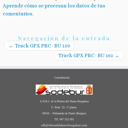
Aprende cómo se procesan los datos de tus
comentarios.
Navegación de la entrada
←
Track GPX PRC- BU 159
Track GPX PRC- BU 161
→
Contribución:
A.D.R.I. de la Ribera del Duero Burgalesa
C/ Real 23. 1ª planta.
09410 – Peñaranda de Duero (Burgos)
Tlf. 947 552 091
rdb@riberadeldueroburgalesa.com