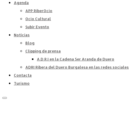
Agenda
APP RiberOcio
Ocio Cultural
Subir Evento
Noticias
Blog
Clipping de prensa
A.D.R.I en la Cadena Ser Aranda de Duero
ADRI Ribera del Duero Burgalesa en las redes sociales
Contacta
Turismo