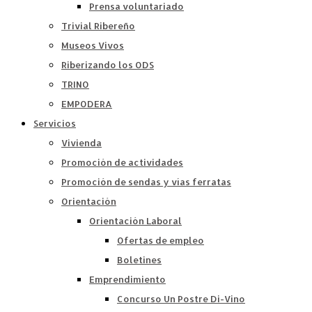
Prensa voluntariado
Trivial Ribereño
Museos Vivos
Riberizando los ODS
TRINO
EMPODERA
Servicios
Vivienda
Promoción de actividades
Promoción de sendas y vías ferratas
Orientación
Orientación Laboral
Ofertas de empleo
Boletines
Emprendimiento
Concurso Un Postre Di-Vino