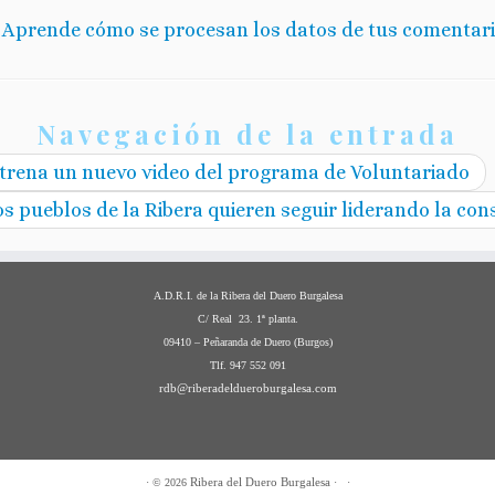
.
Aprende cómo se procesan los datos de tus comentari
Navegación de la entrada
trena un nuevo video del programa de Voluntariado
os pueblos de la Ribera quieren seguir liderando la con
A.D.R.I. de la Ribera del Duero Burgalesa
C/ Real 23. 1ª planta.
09410 – Peñaranda de Duero (Burgos)
Tlf. 947 552 091
rdb@riberadeldueroburgalesa.com
Ribera del Duero Burgalesa
·
© 2026
·
·