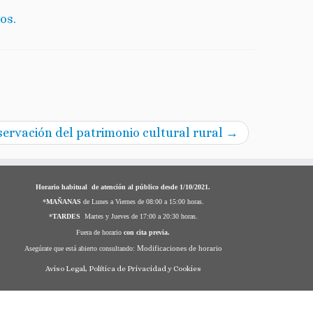
os.
servación del patrimonio cultural rural
→
Horario habitual de atención al público desde 1/10/2021.
*
MAÑANAS
de Lunes a Viernes de 08:00 a 15:00 horas.
*
TARDES
Martes y Jueves de 17:00 a 20:30 horas.
Fuera de horario
con cita previa.
Modificaciones de horario
Asegúrate que está abierto consultando:
Aviso Legal, Política de Privacidad y Cookies