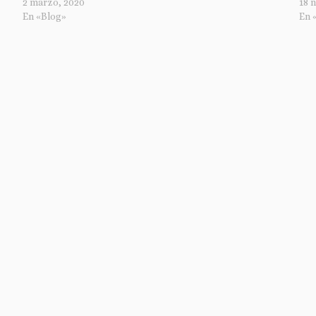
2 marzo, 2020
18 
En «Blog»
En 