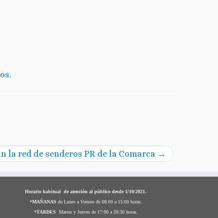
os.
án la red de senderos PR de la Comarca
→
Horario habitual de atención al público desde 1/10/2021.
*
MAÑANAS
de Lunes a Viernes de 08:00 a 15:00 horas.
*
TARDES
Martes y Jueves de 17:00 a 20:30 horas.