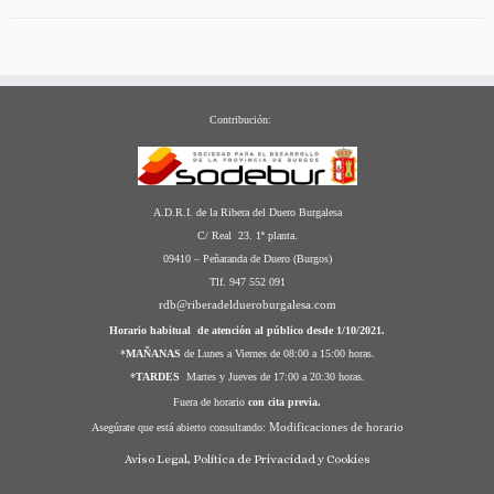
Contribución:
A.D.R.I. de la Ribera del Duero Burgalesa
C/ Real 23. 1ª planta.
09410 – Peñaranda de Duero (Burgos)
Tlf. 947 552 091
rdb@riberadeldueroburgalesa.com
Horario habitual de atención al público desde 1/10/2021.
*
MAÑANAS
de Lunes a Viernes de 08:00 a 15:00 horas.
*
TARDES
Martes y Jueves de 17:00 a 20:30 horas.
Fuera de horario
con cita previa.
Modificaciones de horario
Asegúrate que está abierto consultando:
Aviso Legal, Política de Privacidad y Cookies