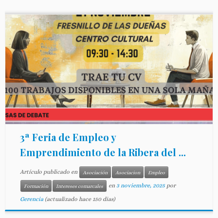
3ª Feria de Empleo y
Emprendimiento de la Ribera del ...
Artículo publicado en
Asociación
Asociacion
Empleo
en
3 noviembre, 2025
por
Formación
Intereses comarcales
Gerencia
(actualizado hace 150 dias)