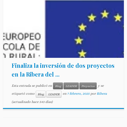
Finaliza la inversión de dos proyectos
en la Ribera del ...
Esta entrada se publicó en
y se
Blog
LEADER
Proyectos
etiquetó como
en
7 febrero, 2025
por
Ribera
Blog
LEADER
(actualizado hace 543 dias)