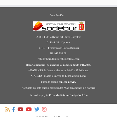
Contribución:
A.D.R.I. de la Ribera del Duero Burgalesa
C/ Real 23. 1ª planta.
09410 – Peñaranda de Duero (Burgos)
Tlf. 947 552 091
rdb@riberadeldueroburgalesa.com
Horario habitual de atención al público desde 1/10/2021.
*
MAÑANAS
de Lunes a Viernes de 08:00 a 15:00 horas.
*
TARDES
Martes y Jueves de 17:00 a 20:30 horas.
Fuera de horario
con cita previa.
Modificaciones de horario
Asegúrate que está abierto consultando:
Aviso Legal, Política de Privacidad y Cookies