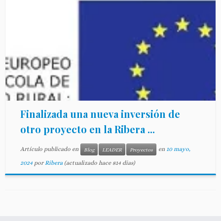
Finalizada una nueva inversión de
otro proyecto en la Ribera ...
Artículo publicado en
en
10 mayo,
Blog
LEADER
Proyectos
2024
por
Ribera
(actualizado hace 814 dias)