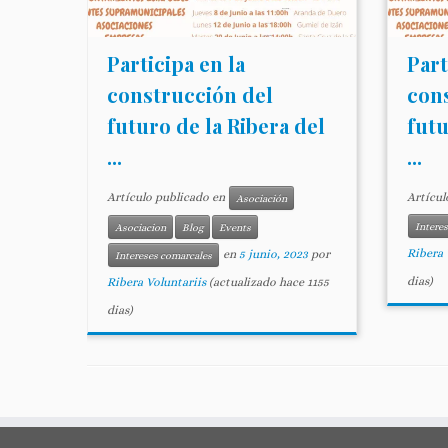
Participa en la
Part
construcción del
con
futuro de la Ribera del
futu
...
...
Artículo publicado en
Artícul
Asociación
Intere
Asociacion
Blog
Events
Ribera 
en
5 junio, 2023
por
Intereses comarcales
dias)
Ribera Voluntariis
(actualizado hace 1155
dias)