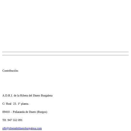
del Duero Burgalesa
Asociacion
Asociación
Blog
Intereses comarcales
Proyectos
Rutas Interrurales
Senderismo
10 agosto, 2022
por
Gerencia
Contribución:
A.D.R.I. de la Ribera del Duero Burgalesa
C/ Real 23. 1ª planta.
09410 – Peñaranda de Duero (Burgos)
Tlf. 947 552 091
rdb@riberadeldueroburgalesa.com