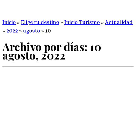
Inicio
»
Elige tu destino
»
Inicio Turismo
»
Actualidad
»
2022
»
agosto
»
10
Archivo por días:
10
agosto, 2022
De la mano del ADRI Ribera del Duero Burgalesa, y
SODEBUR, la ADRIRDB acaba de actualizar su marco […]
Nuevas inversiones turísticas en la Ribera