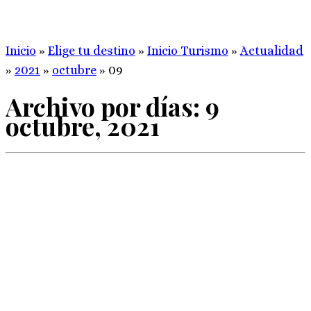
Inicio
»
Elige tu destino
»
Inicio Turismo
»
Actualidad
»
2021
»
octubre
»
09
Archivo por días:
9
octubre, 2021
Los Grupos de Acción Local de la provincia