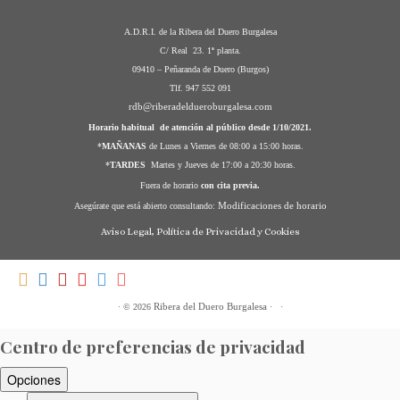
A.D.R.I. de la Ribera del Duero Burgalesa
C/ Real 23. 1ª planta.
09410 – Peñaranda de Duero (Burgos)
Tlf. 947 552 091
rdb@riberadeldueroburgalesa.com
Horario habitual de atención al público desde 1/10/2021.
*
MAÑANAS
de Lunes a Viernes de 08:00 a 15:00 horas.
*
TARDES
Martes y Jueves de 17:00 a 20:30 horas.
Fuera de horario
con cita previa.
Modificaciones de horario
Asegúrate que está abierto consultando:
Aviso Legal, Política de Privacidad y Cookies
Ribera del Duero Burgalesa
·
© 2026
·
·
Centro de preferencias de privacidad
Opciones