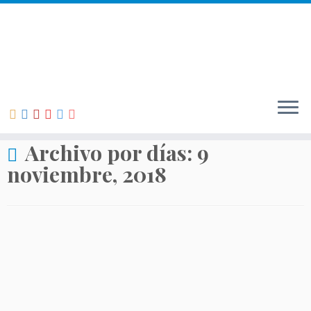
Inicio
»
Elige tu destino
»
Inicio Turismo
»
Actualidad
»
2018
»
noviembre
»
09
Archivo por días:
9
noviembre, 2018
Desde la ADRI Ribera del Duero queremos visibilizar
una de las acciones del programa «Desafío Mujer