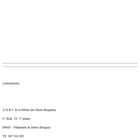
Promoción turística
Voluntariado
bodegas
intergeneracional
pueblos
Ribera Voluntariis
riberizadores
ruta
Te enseño mi pueblo
visitas
voluntariado
voluntarios
Zazuar
27 agosto, 2018
por
Gerencia
En la ruta de esta semana de Ribera Voluntariis en Zazuar
se juntaron diferentes generaciones, esto permitió a […]
Contribución:
A.D.R.I. de la Ribera del Duero Burgalesa
C/ Real 23. 1ª planta.
09410 – Peñaranda de Duero (Burgos)
Tlf. 947 552 091