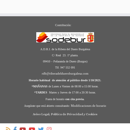
Contribución:
A.D.R.I. de la Ribera del Duero Burgalesa
C/ Real 23. 1ª planta.
09410 – Peñaranda de Duero (Burgos)
Tlf. 947 552 091
rdb@riberadeldueroburgalesa.com
Horario habitual de atención al público desde 1/10/2021.
*
MAÑANAS
de Lunes a Viernes de 08:00 a 15:00 horas.
*
TARDES
Martes y Jueves de 17:00 a 20:30 horas.
Fuera de horario
con cita previa.
Modificaciones de horario
Asegúrate que está abierto consultando:
Aviso Legal, Política de Privacidad y Cookies