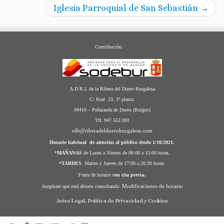
Iglesia Parroquial de San Sebastián
→
Contribución:
A.D.R.I. de la Ribera del Duero Burgalesa
C/ Real 23. 1ª planta.
09410 – Peñaranda de Duero (Burgos)
Tlf. 947 552 091
rdb@riberadeldueroburgalesa.com
Horario habitual de atención al público desde 1/10/2021.
*
MAÑANAS
de Lunes a Viernes de 08:00 a 15:00 horas.
*
TARDES
Martes y Jueves de 17:00 a 20:30 horas.
Fuera de horario
con cita previa.
Modificaciones de horario
Asegúrate que está abierto consultando:
Aviso Legal, Política de Privacidad y Cookies