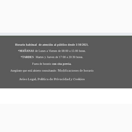
Horario habitual de atención al público desde 1/10/2021.
*
MAÑANAS
de Lunes a Viernes de 08:00 a 15:00 horas.
*
TARDES
Martes y Jueves de 17:00 a 20:30 horas.
Fuera de horario
con cita previa.
Modificaciones de horario
Asegúrate que está abierto consultando:
Aviso Legal, Política de Privacidad y Cookies