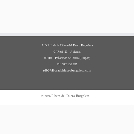
A.D.R.I. de la Ribera del Duero Burgalesa
C/ Real 23. 1ª planta.
09410 – Peñaranda de Duero (Burgos)
Tlf. 947 552 091
rdb@riberadeldueroburgalesa.com
Ribera del Duero Burgalesa
·
© 2026
·
·