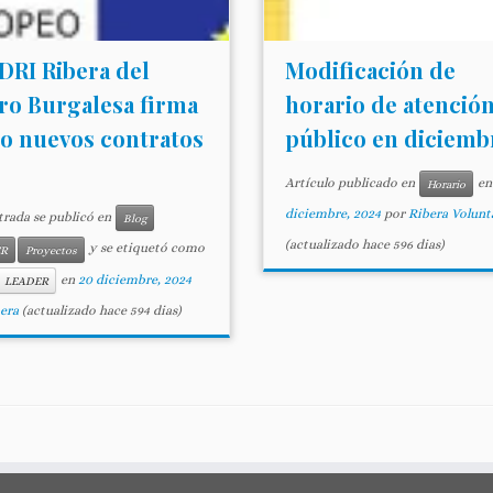
DRI Ribera del
Modificación de
ro Burgalesa firma
horario de atención
o nuevos contratos
público en diciemb
Artículo publicado en
e
Horario
diciembre, 2024
por
Ribera Volunta
trada se publicó en
Blog
(actualizado hace 596 dias)
y se etiquetó como
ER
Proyectos
en
20 diciembre, 2024
LEADER
era
(actualizado hace 594 dias)