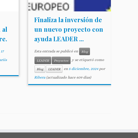
Finaliza la inversión de
 al
un nuevo proyecto con
re.
ayuda LEADER ...
n
17
Esta entrada se publicó en
Blog
riis
y se etiquetó como
LEADER
Proyectos
en
5 diciembre, 2024
por
Blog
LEADER
Ribera
(actualizado hace 609 dias)