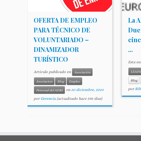
OFERTA DE EMPLEO
La A
PARA TÉCNICO DE
Due
VOLUNTARIADO –
cinc
DINAMIZADOR
...
TURÍSTICO
Esta en
LEAD
Artículo publicado en
Asociación
Blog
Asociacion
Blog
Empleo
por
Rib
en
20 diciembre, 2024
Personal del ADRI
por
Gerencia
(actualizado hace 595 dias)